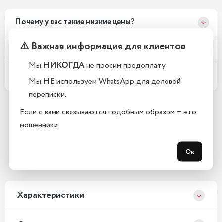
Почему у вас такие низкие цены?
⚠️ Важная информация для клиентов
Телефоны новые или восстановленные?
Мы
НИКОГДА
не просим предоплату.
Какой срок гарантии?
Мы
НЕ
используем WhatsApp для деловой
переписки.
Если с вами связываются подобным образом − это
Остались вопросы?
мошенники.
Закажите обратный звонок
Ок
с 10:00-20:00 без выходных
Xарактеристики