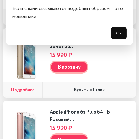
Если с вами связываются подобным образом − это
мошенники.
Подробнее
Купить в 1 клик
Ок
Apple iPhone 6s Plus 64 ГБ
Золотой…
15 990 ₽
В корзину
Подробнее
Купить в 1 клик
Apple iPhone 6s Plus 64 ГБ
Розовый…
15 990 ₽