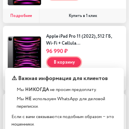
Подробнее
Купить в 1 клик
Apple iPad Pro 11 (2022), 512 ГБ,
Wi-Fi + Cellula…
96 990 ₽
В корзину
⚠️ Важная информация для клиентов
Подробнее
Купить в 1 клик
Мы
НИКОГДА
не просим предоплату.
Мы
НЕ
используем WhatsApp для деловой
Apple iPad Pro 11 (2022), 512 ГБ,
переписки.
Wi-Fi, Серый ко…
Если с вами связываются подобным образом − это
107 990 ₽
мошенники.