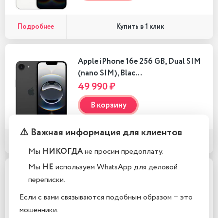
Подробнее
Купить в 1 клик
Apple iPhone 16e 256 GB, Dual SIM
(nano SIM), Blac…
49 990 ₽
В корзину
⚠️ Важная информация для клиентов
Подробнее
Купить в 1 клик
Мы
НИКОГДА
не просим предоплату.
Мы
НЕ
используем WhatsApp для деловой
Apple iPhone 16e 256 GB, Dual SIM
переписки.
(nano SIM), Whit…
Если с вами связываются подобным образом − это
49 990 ₽
мошенники.