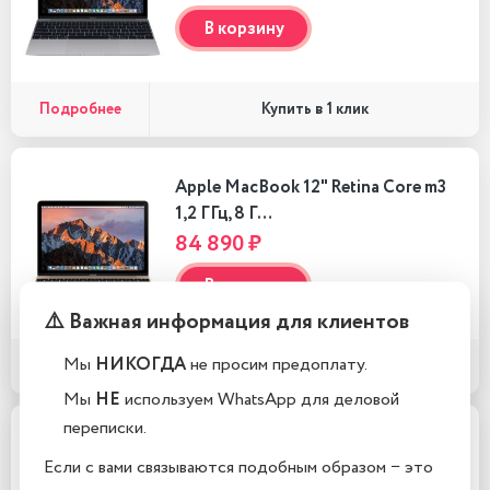
В корзину
Подробнее
Купить в 1 клик
Apple MacBook 12" Retina Core m3
1,2 ГГц, 8 Г…
84 890 ₽
В корзину
⚠️ Важная информация для клиентов
Мы
НИКОГДА
не просим предоплату.
Подробнее
Купить в 1 клик
Мы
НЕ
используем WhatsApp для деловой
переписки.
Apple MacBook 12" Retina Core m3
Если с вами связываются подобным образом − это
1,2 ГГц, 8 Г…