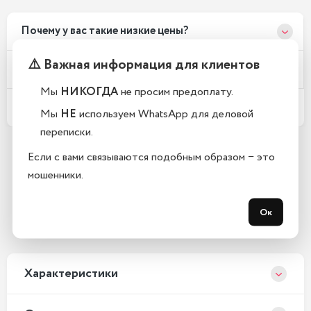
Почему у вас такие низкие цены?
⚠️ Важная информация для клиентов
Телефоны новые или восстановленные?
Мы
НИКОГДА
не просим предоплату.
Какой срок гарантии?
Мы
НЕ
используем WhatsApp для деловой
переписки.
Если с вами связываются подобным образом − это
Остались вопросы?
мошенники.
Закажите обратный звонок
Ок
с 10:00-20:00 без выходных
Xарактеристики