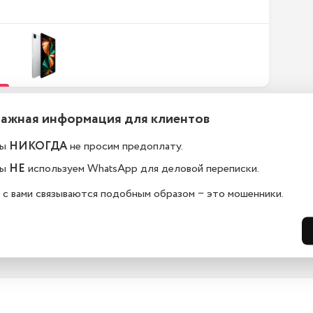
Важная информация для клиентов
ефоны новые или
Какой срок гарантии?
становленные?
ы
НИКОГДА
не просим предоплату.
На всю технику, представленную у н
сайте, мы предоставляем гарантию 
елефоны в ekb.istoreapple.ru 
ы
НЕ
используем WhatsApp для деловой переписки.
дней. Обмен и возврат возможен в 
остью оригинальные, с полной 
14 дней.
дартной комплектацией.
 с вами связываются подобным образом − это мошенники.