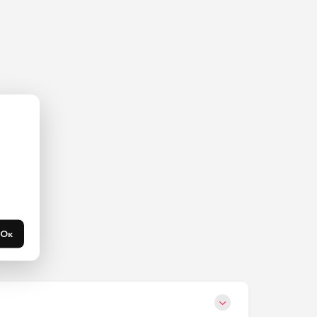
ас на 
365 
течени 
Ок