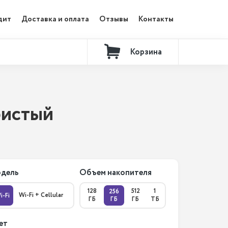
дит
Доставка и оплата
Отзывы
Контакты
Корзина
бристый
дель
Объем накопителя
128
512
1
256
Wi-Fi + Cellular
i-Fi
ГБ
ГБ
ГБ
ТБ
ет