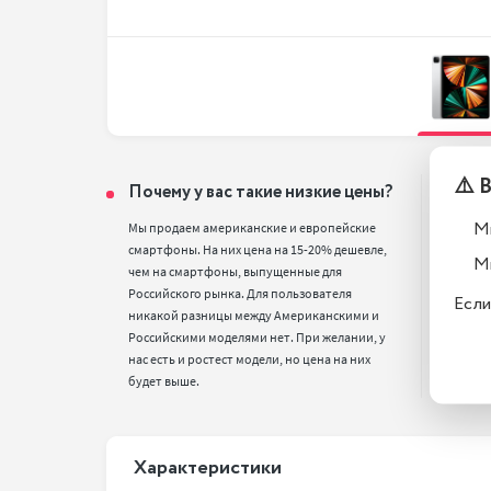
⚠️ 
Почему у вас такие низкие цены?
Тел
вос
М
Мы продаем американские и европейские 
смартфоны. На них цена на 15-20% дешевле, 
Все т
М
чем на смартфоны, выпущенные для 
полн
Российского рынка. Для пользователя 
стан
Если
никакой разницы между Американскими и 
Российскими моделями нет. При желании, у 
нас есть и ростест модели, но цена на них 
будет выше.
Xарактеристики