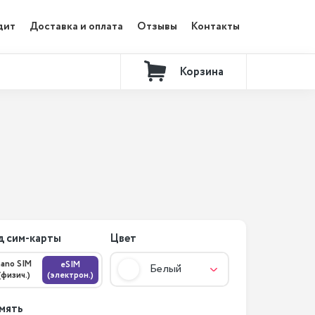
дит
Доставка и оплата
Отзывы
Контакты
Корзина
д сим-карты
Цвет
nano SIM
eSIM
Белый
(физич.)
(электрон.)
мять