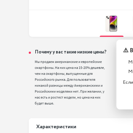
⚠️ 
Почему у вас такие низкие цены?
Тел
вос
М
Мы продаем американские и европейские 
смартфоны. На них цена на 15-20% дешевле, 
Все т
М
чем на смартфоны, выпущенные для 
полн
Российского рынка. Для пользователя 
стан
Если
никакой разницы между Американскими и 
Российскими моделями нет. При желании, у 
нас есть и ростест модели, но цена на них 
будет выше.
Xарактеристики