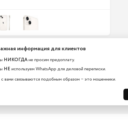
Важная информация для клиентов
ефоны новые или
Какой срок гарантии?
становленные?
ы
НИКОГДА
не просим предоплату.
На всю технику, представленную у н
сайте, мы предоставляем гарантию 
елефоны в ekb.istoreapple.ru 
ы
НЕ
используем WhatsApp для деловой переписки.
дней. Обмен и возврат возможен в 
остью оригинальные, с полной 
14 дней.
дартной комплектацией.
 с вами связываются подобным образом − это мошенники.