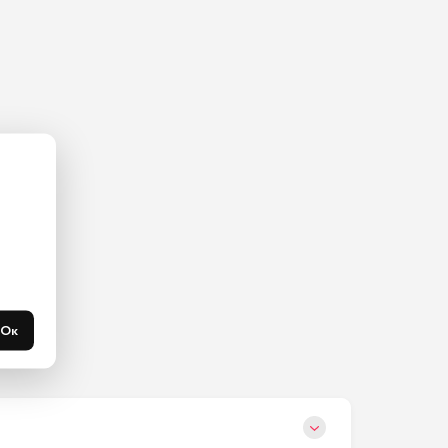
ас на 
365 
течени 
Ок