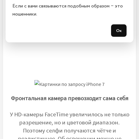
лучше благодаря оптической стабилизации
Если с вами связываются подобным образом − это
изображения и новой диафрагме f/1.8. А с
мошенники.
камерой 12 Мп можно снимать видео высокого
разрешения до 4K. Теперь вы сможете
Ок
запечатлеть всю магию ночи.
Фронтальная камера превозходит сама себя
У HD-камеры FaceTime увеличилось не только
разрешение, но и цветовой диапазон.
Поэтому селфи получаются чётче и
реалистичнее. Об освещении можно не