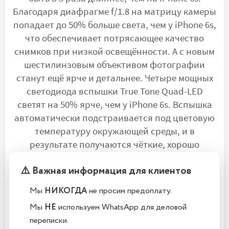
Благодаря диафрагме f/1.8 на матрицу камеры
попадает до 50% больше света, чем у iPhone 6s,
что обеспечивает потрясающее качество
снимков при низкой освещённости. А с новым
шестилинзовым объективом фотографии
станут ещё ярче и детальнее. Четыре мощных
светодиода вспышки True Tone Quad-LED
светят на 50% ярче, чем у iPhone 6s. Вспышка
автоматически подстраивается под цветовую
температуру окружающей среды, и в
результате получаются чёткие, хорошо
освещённые снимки.
⚠️ Важная информация для клиентов
Видео на уровне фильмов
Мы
НИКОГДА
не просим предоплату.
Мы
НЕ
используем WhatsApp для деловой
Видео, снятые на iPhone 7 в условиях низкой
переписки.
освещённости, тоже выглядят значительно