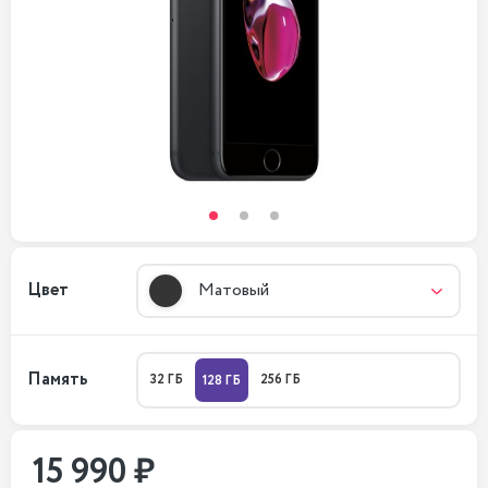
Цвет
Матовый
Память
32 ГБ
256 ГБ
128 ГБ
15 990 ₽