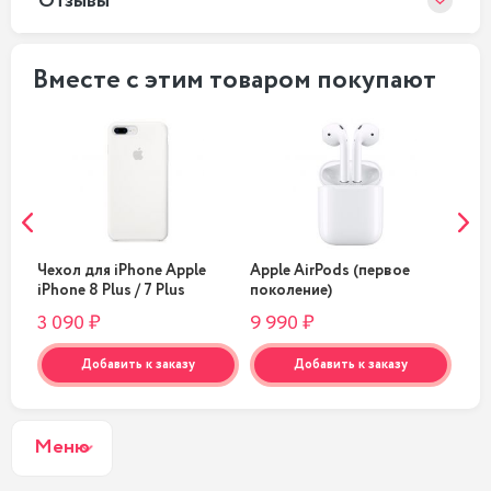
Отзывы
Вместе с этим товаром покупают
Чехол для iPhone Apple
Apple AirPods (первое
Вне
one
iPhone 8 Plus / 7 Plus
поколение)
Xia
Silicone White
100
3 090 ₽
9 990 ₽
1 4
Добавить к заказу
Добавить к заказу
Меню