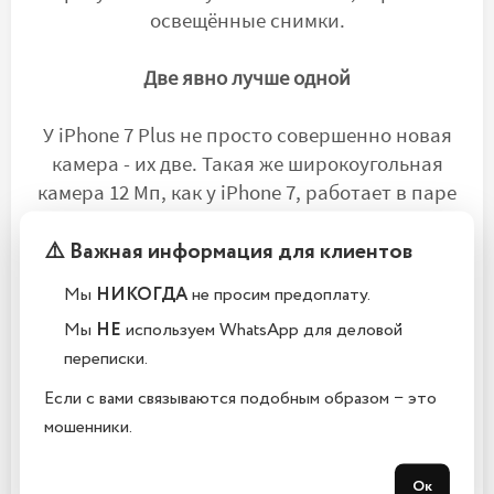
освещённые снимки.
Две явно лучше одной
У iPhone 7 Plus не просто совершенно новая
камера - их две. Такая же широкоугольная
камера 12 Мп, как у iPhone 7, работает в паре
со второй камерой, оснащённой
⚠️ Важная информация для клиентов
телеобъективом 12 Мп. Теперь можно снимать
более крупные планы и пользоваться зумом
Мы
НИКОГДА
не просим предоплату.
отличного качества, если объект вдалеке. А с
Мы
НЕ
используем WhatsApp для деловой
новым эффектом глубины резкости портреты
переписки.
станут ещё выразительнее. В итоге перед вами
открываются большие фотографические
Если с вами связываются подобным образом − это
перспективы.
мошенники.
Будующее близко
Ок