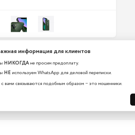
Важная информация для клиентов
ефоны новые или
Какой срок гарантии?
становленные?
ы
НИКОГДА
не просим предоплату.
На всю технику, представленную у н
сайте, мы предоставляем гарантию 
елефоны в ekb.istoreapple.ru 
ы
НЕ
используем WhatsApp для деловой переписки.
дней. Обмен и возврат возможен в 
остью оригинальные, с полной 
14 дней.
дартной комплектацией.
 с вами связываются подобным образом − это мошенники.