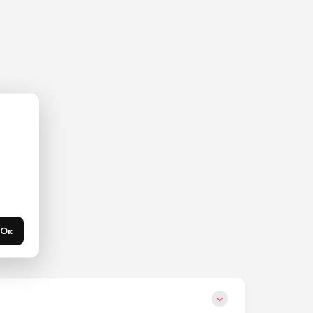
ас на 
365 
течени 
Ок