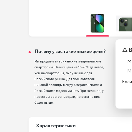
⚠️ 
Почему у вас такие низкие цены?
Тел
вос
М
Мы продаем американские и европейские 
смартфоны. На них цена на 15-20% дешевле, 
Все т
М
чем на смартфоны, выпущенные для 
полн
Российского рынка. Для пользователя 
стан
Если
никакой разницы между Американскими и 
Российскими моделями нет. При желании, у 
нас есть и ростест модели, но цена на них 
будет выше.
Xарактеристики