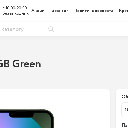
с 10:00-20:00

Акции
Гарантия
Политика возврата
Кре
без выходных
GB Green
Об
1
Па