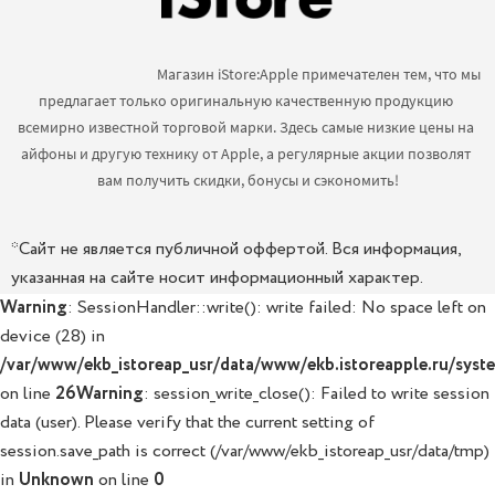
                                            Магазин iStore:Apple примечателен тем, что мы 
предлагает только оригинальную качественную продукцию 
всемирно известной торговой марки. Здесь самые низкие цены на 
айфоны и другую технику от Apple, а регулярные акции позволят 
вам получить скидки, бонусы и сэкономить!

*Сайт не является публичной оффертой. Вся информация,
указанная на сайте носит информационный характер.
Warning
: SessionHandler::write(): write failed: No space left on
device (28) in
/var/www/ekb_istoreap_usr/data/www/ekb.istoreapple.ru/syste
on line
26
Warning
: session_write_close(): Failed to write session
data (user). Please verify that the current setting of
session.save_path is correct (/var/www/ekb_istoreap_usr/data/tmp)
in
Unknown
on line
0