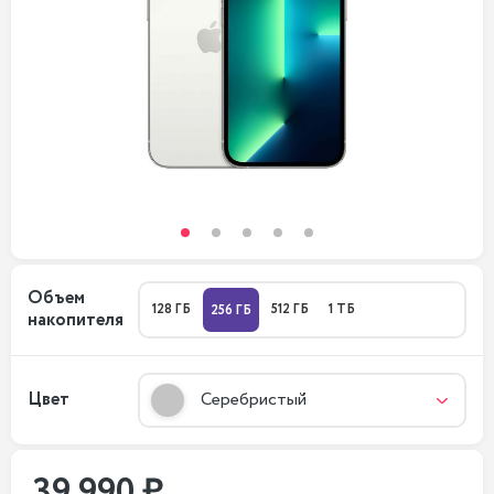
Объем
128 ГБ
512 ГБ
1 ТБ
256 ГБ
накопителя
Цвет
Серебристый
39 990 ₽