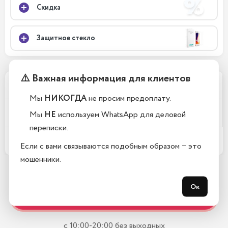
Скидка
Защитное стекло
⚠️ Важная информация для клиентов
Почему у вас такие низкие цены?
Мы
НИКОГДА
не просим предоплату.
Телефоны новые или восстановленные?
Мы
НЕ
используем WhatsApp для деловой
переписки.
Какой срок гарантии?
Если с вами связываются подобным образом − это
мошенники.
Остались вопросы?
Ок
Закажите обратный звонок
с 10:00-20:00 без выходных