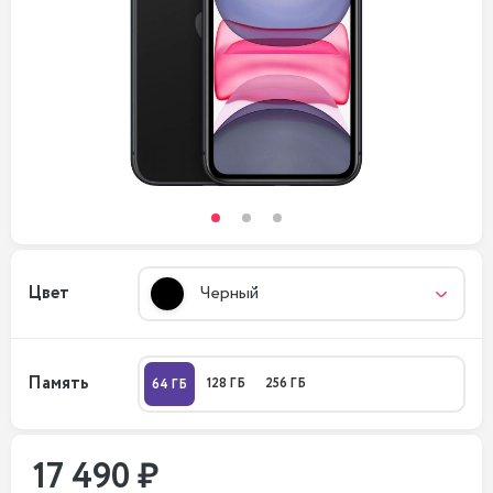
Цвет
Черный
Память
128 ГБ
256 ГБ
64 ГБ
17 490 ₽