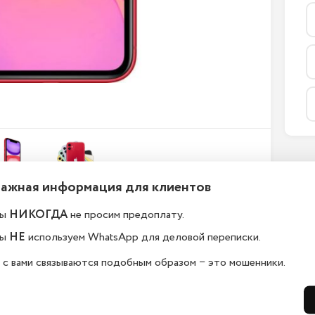
Важная информация для клиентов
ы
НИКОГДА
не просим предоплату.
ефоны новые или
Какой срок гарантии?
ы
НЕ
используем WhatsApp для деловой переписки.
становленные?
На всю технику, представленную у н
 с вами связываются подобным образом − это мошенники.
сайте, мы предоставляем гарантию 
елефоны в ekb.istoreapple.ru 
дней. Обмен и возврат возможен в 
остью оригинальные, с полной 
14 дней.
дартной комплектацией.