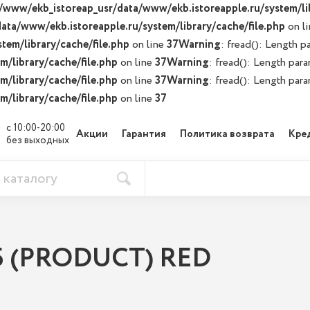
/www/ekb_istoreap_usr/data/www/ekb.istoreapple.ru/system/lib
ata/www/ekb.istoreapple.ru/system/library/cache/file.php
on l
tem/library/cache/file.php
on line
37
Warning
: fread(): Length p
/library/cache/file.php
on line
37
Warning
: fread(): Length par
/library/cache/file.php
on line
37
Warning
: fread(): Length par
/library/cache/file.php
on line
37
с 10:00-20:00

Акции
Гарантия
Политика возврата
Кре
без выходных
ГБ (PRODUCT) RED