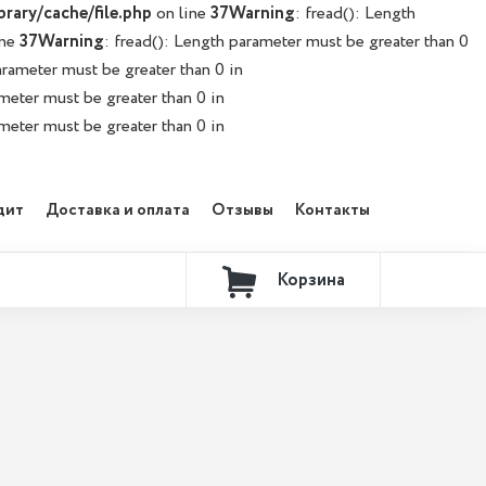
rary/cache/file.php
on line
37
Warning
: fread(): Length
ine
37
Warning
: fread(): Length parameter must be greater than 0
arameter must be greater than 0 in
ameter must be greater than 0 in
ameter must be greater than 0 in
дит
Доставка и оплата
Отзывы
Контакты
Корзина