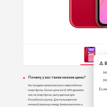
⚠️ 
М
Почему у вас такие низкие цены?
Тел
М
вос
Мы продаем американские и европейские 
Если
смартфоны. На них цена на 15-20% дешевле, 
Все т
чем на смартфоны, выпущенные для 
полн
Российского рынка. Для пользователя 
стан
никакой разницы между Американскими и 