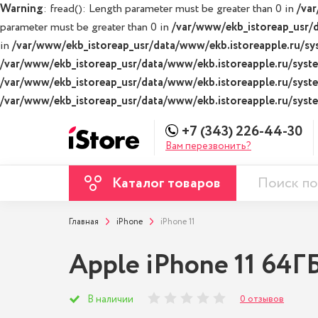
Warning
: fread(): Length parameter must be greater than 0 in
/var
parameter must be greater than 0 in
/var/www/ekb_istoreap_usr/d
in
/var/www/ekb_istoreap_usr/data/www/ekb.istoreapple.ru/sys
/var/www/ekb_istoreap_usr/data/www/ekb.istoreapple.ru/system
/var/www/ekb_istoreap_usr/data/www/ekb.istoreapple.ru/system
/var/www/ekb_istoreap_usr/data/www/ekb.istoreapple.ru/system
+7 (343) 226-44-30
Вам перезвонить?
Каталог товаров
Главная
iPhone
iPhone 11
Apple iPhone 11 64
0 отзывов
В наличии