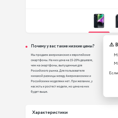
⚠️ 
Почему у вас такие низкие цены?
Тел
вос
М
Мы продаем американские и европейские 
смартфоны. На них цена на 15-20% дешевле, 
Все т
М
чем на смартфоны, выпущенные для 
полн
Российского рынка. Для пользователя 
стан
Если
никакой разницы между Американскими и 
Российскими моделями нет. При желании, у 
нас есть и ростест модели, но цена на них 
будет выше.
Xарактеристики