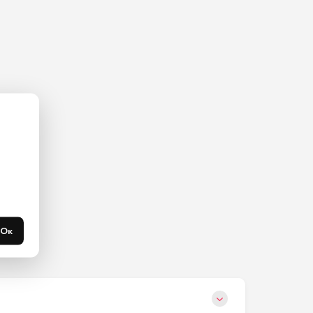
ас на 
365 
течени 
Ок