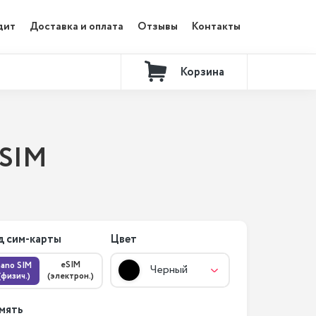
дит
Доставка и оплата
Отзывы
Контакты
Корзина
 SIM
д сим-карты
Цвет
eSIM
nano SIM
Черный
(физич.)
(электрон.)
мять