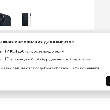
Важная информация для клиентов
ефоны новые или
Какой срок гарантии?
становленные?
ы
НИКОГДА
не просим предоплату.
На всю технику, представленную у н
сайте, мы предоставляем гарантию 
елефоны в ekb.istoreapple.ru 
ы
НЕ
используем WhatsApp для деловой переписки.
дней. Обмен и возврат возможен в 
остью оригинальные, с полной 
14 дней.
дартной комплектацией.
 с вами связываются подобным образом − это мошенники.