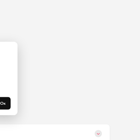
ас на 
365 
течени 
Ок