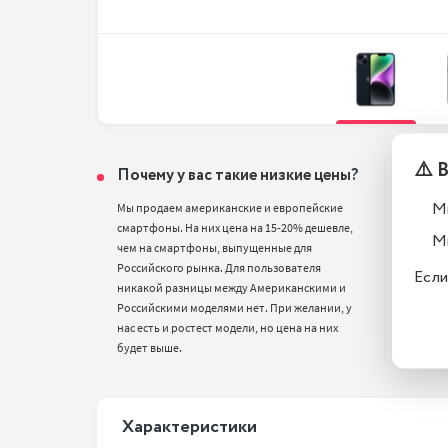
⚠️ 
Почему у вас такие низкие цены?
Тел
вос
М
Мы продаем американские и европейские 
смартфоны. На них цена на 15-20% дешевле, 
Все т
М
чем на смартфоны, выпущенные для 
полн
Российского рынка. Для пользователя 
стан
Если
никакой разницы между Американскими и 
Российскими моделями нет. При желании, у 
нас есть и ростест модели, но цена на них 
будет выше.
Xарактеристики