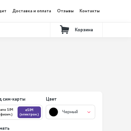
дит
Доставка и оплата
Отзывы
Контакты
Корзина
д сим-карты
Цвет
nano SIM
eSIM
Черный
(физич.)
(электрон.)
мять