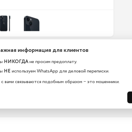
Важная информация для клиентов
ефоны новые или
Какой срок гарантии?
становленные?
ы
НИКОГДА
не просим предоплату.
На всю технику, представленную у н
сайте, мы предоставляем гарантию 
елефоны в ekb.istoreapple.ru 
ы
НЕ
используем WhatsApp для деловой переписки.
дней. Обмен и возврат возможен в 
остью оригинальные, с полной 
14 дней.
дартной комплектацией.
 с вами связываются подобным образом − это мошенники.